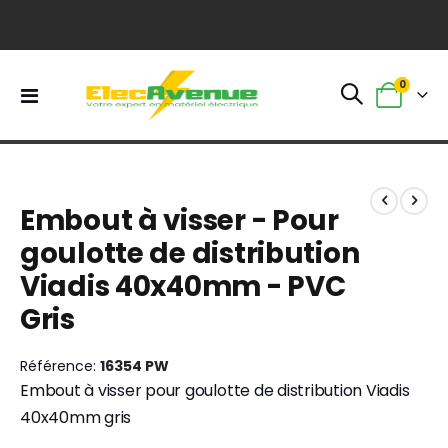
0
Basculer
Panier
la
navigation
Skip
Skip
to
to
Embout à visser - Pour
the
the
end
beginning
goulotte de distribution
of
of
Viadis 40x40mm - PVC
the
the
images
images
Gris
gallery
gallery
Référence
16354 PW
Embout à visser pour goulotte de distribution Viadis
40x40mm gris