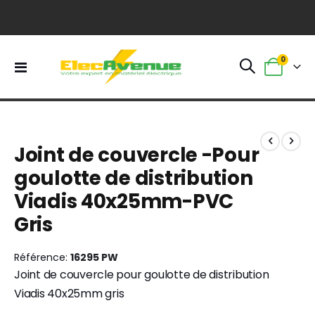
0
Basculer
Panier
la
navigation
Skip
Skip
to
to
Joint de couvercle -Pour
the
the
end
beginning
goulotte de distribution
of
of
Viadis 40x25mm-PVC
the
the
images
images
Gris
gallery
gallery
Référence
16295 PW
Joint de couvercle pour goulotte de distribution
Viadis 40x25mm gris