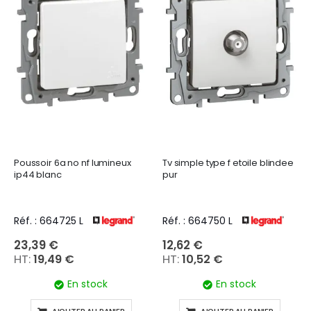
Poussoir 6a no nf lumineux
Tv simple type f etoile blindee
ip44 blanc
pur
Réf. : 664725 L
Réf. : 664750 L
23,39 €
12,62 €
19,49 €
10,52 €
En stock
En stock