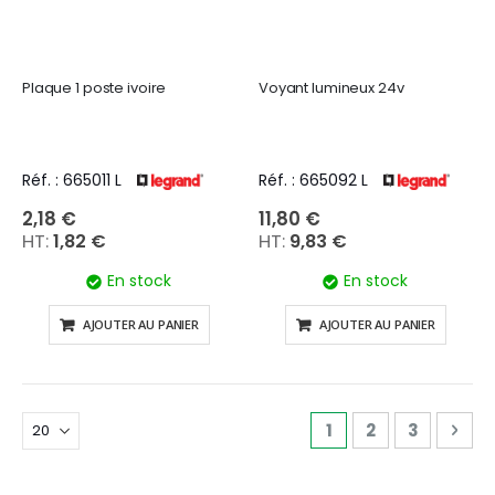
Plaque 1 poste ivoire
Voyant lumineux 24v
Réf. : 665011 L
Réf. : 665092 L
2,18 €
11,80 €
1,82 €
9,83 €
En stock
En stock
AJOUTER AU PANIER
AJOUTER AU PANIER
Page
Vous lisez actuell
Page
Page
Pag
Sui
1
2
3