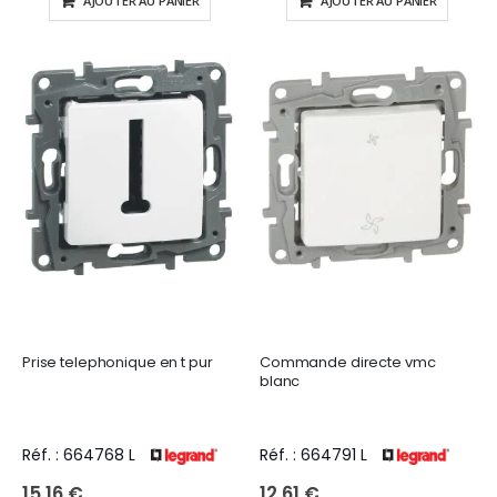
AJOUTER AU PANIER
AJOUTER AU PANIER
Prise telephonique en t pur
Commande directe vmc
blanc
Réf. : 664768 L
Réf. : 664791 L
15,16 €
12,61 €