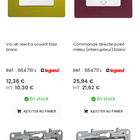
Va-et-vient a voyant 10ax
Commande directe point
blanc
milieu (interrupteur) blanc
Réf. : 664710 L
Réf. : 664711 L
12,36 €
25,94 €
10,30 €
21,62 €
En stock
En stock
AJOUTER AU PANIER
AJOUTER AU PANIER