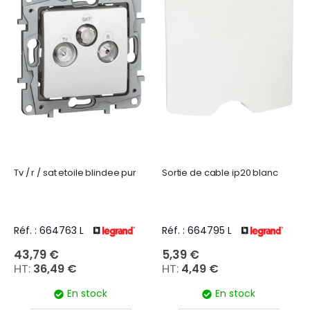
Tv / r / sat etoile blindee pur
Sortie de cable ip20 blanc
Réf. : 664763 L
Réf. : 664795 L
43,79 €
5,39 €
36,49 €
4,49 €
En stock
En stock