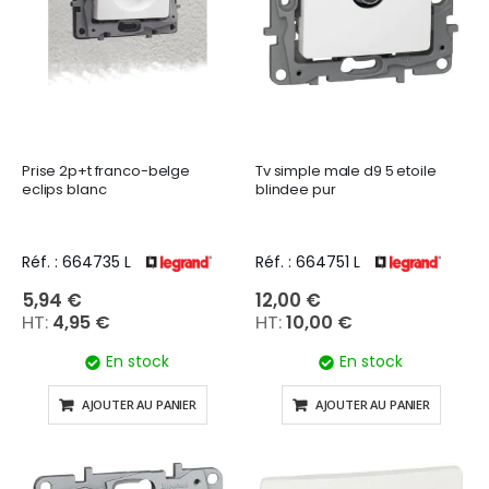
Prise 2p+t franco-belge
Tv simple male d9 5 etoile
eclips blanc
blindee pur
Réf. : 664735 L
Réf. : 664751 L
5,94 €
12,00 €
4,95 €
10,00 €
En stock
En stock
AJOUTER AU PANIER
AJOUTER AU PANIER