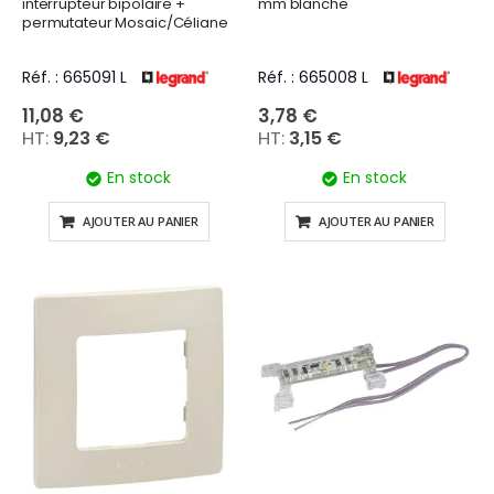
interrupteur bipolaire +
mm blanche
permutateur Mosaic/Céliane
Réf. : 665091 L
Réf. : 665008 L
11,08 €
3,78 €
9,23 €
3,15 €
En stock
En stock
AJOUTER AU PANIER
AJOUTER AU PANIER