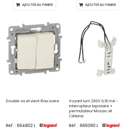
AJOUTER AU PANIER
AJOUTER AU PANIER
Double va et vient 10ax ivoire
Voyant lum 230V 0,15 mA -
interrupteur bipolaire +
permutateur Mosaic et
Céliane
Réf. : 664802 L
Réf. : 665090 L