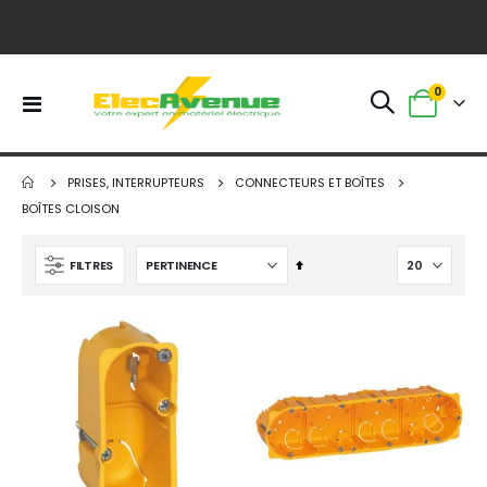
0
Basculer
Panier
la
navigation
PRISES, INTERRUPTEURS
CONNECTEURS ET BOÎTES
BOÎTES CLOISON
Par
FILTRES
ordre
décroissant