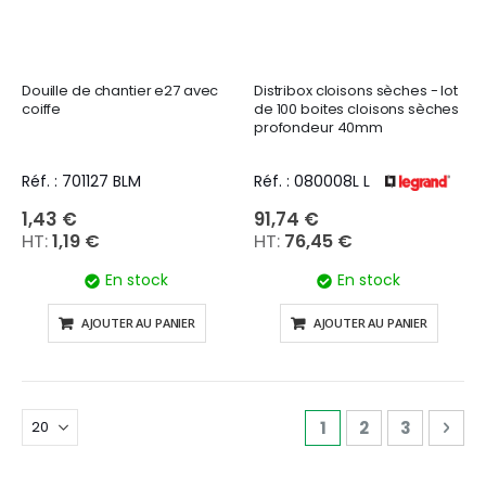
Douille de chantier e27 avec
Distribox cloisons sèches - lot
coiffe
de 100 boites cloisons sèches
profondeur 40mm
Réf. : 701127 BLM
Réf. : 080008L L
1,43 €
91,74 €
1,19 €
76,45 €
En stock
En stock
AJOUTER AU PANIER
AJOUTER AU PANIER
Page
Vous lisez actuell
Page
Page
Pag
Sui
1
2
3