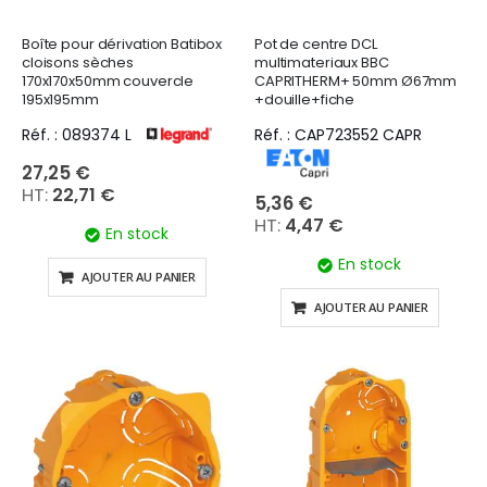
Boîte pour dérivation Batibox
Pot de centre DCL
cloisons sèches
multimateriaux BBC
170x170x50mm couvercle
CAPRITHERM+ 50mm Ø67mm
195x195mm
+douille+fiche
Réf. : 089374 L
Réf. : CAP723552 CAPR
27,25 €
22,71 €
5,36 €
4,47 €
En stock
En stock
AJOUTER AU PANIER
AJOUTER AU PANIER