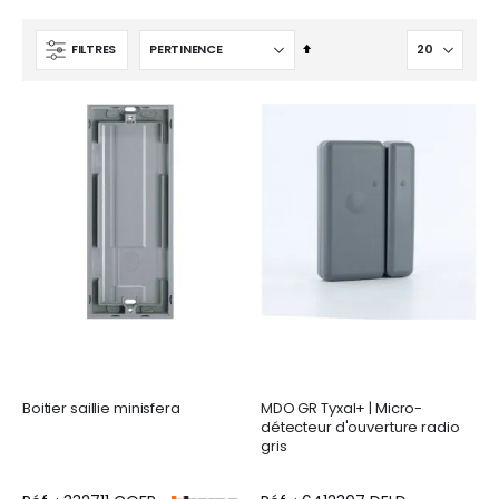
Par
FILTRES
ordre
décroissant
Boitier saillie minisfera
MDO GR Tyxal+ | Micro-
détecteur d'ouverture radio
gris