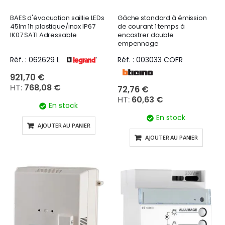
BAES d'évacuation saillie LEDs
Gâche standard à émission
45lm 1h plastique/inox IP67
de courant 1 temps à
IK07 SATI Adressable
encastrer double
empennage
Réf. : 062629 L
Réf. : 003033 COFR
921,70 €
768,08 €
72,76 €
60,63 €
En stock
En stock
AJOUTER AU PANIER
AJOUTER AU PANIER