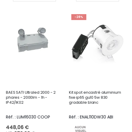
-28%
BAES SATI Ultraled 2000 - 2
Kit spot encastré aluminium
phares - 2000lm - 1h -
fixe ip65 gu10 5w 830
IP42/IK02
gradable blanc
Réf. : LUM16030 COOP
Réf. : ENAL110DW30 ABI
448,06 €