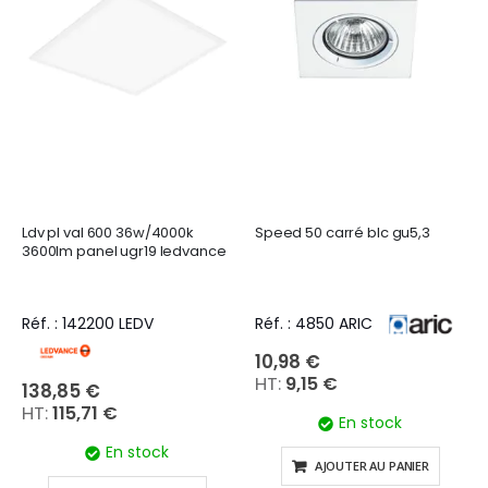
Ldv pl val 600 36w/4000k
Speed 50 carré blc gu5,3
3600lm panel ugr19 ledvance
Réf. : 142200 LEDV
Réf. : 4850 ARIC
10,98 €
9,15 €
138,85 €
115,71 €
En stock
En stock
AJOUTER AU PANIER