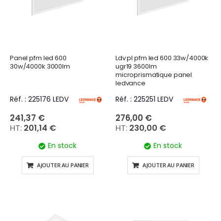
Panel pfm led 600
Ldv pl pfm led 600 33w/4000k
30w/4000k 3000lm
ugr19 3600lm
microprismatique panel
ledvance
Réf. : 225176 LEDV
Réf. : 225251 LEDV
241,37 €
276,00 €
201,14 €
230,00 €
En stock
En stock
AJOUTER AU PANIER
AJOUTER AU PANIER