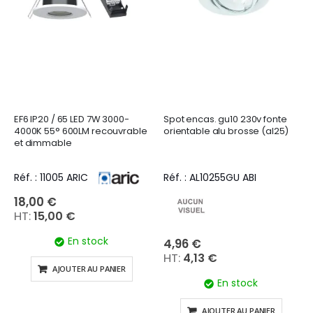
EF6 IP20 / 65 LED 7W 3000-
Spot encas. gu10 230v fonte
4000K 55° 600LM recouvrable
orientable alu brosse (al25)
et dimmable
Réf. : 11005 ARIC
Réf. : AL10255GU ABI
18,00 €
15,00 €
En stock
4,96 €
4,13 €
AJOUTER AU PANIER
En stock
AJOUTER AU PANIER