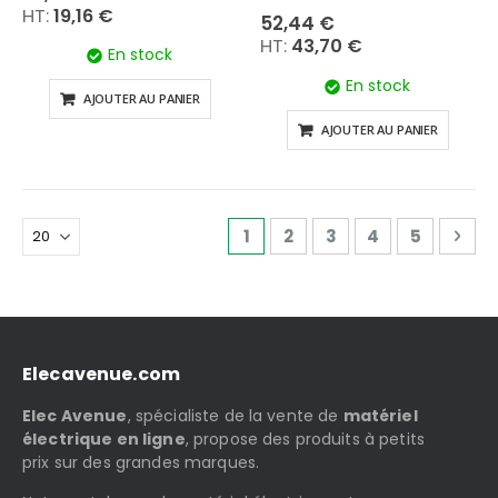
19,16 €
52,44 €
43,70 €
En stock
En stock
AJOUTER AU PANIER
AJOUTER AU PANIER
Page
Vous lisez actuellement la 
Page
Page
Page
Page
Pag
Sui
1
2
3
4
5
Elecavenue.com
Elec Avenue
, spécialiste de la vente de
matériel
électrique en ligne
, propose des produits à petits
prix sur des grandes marques.