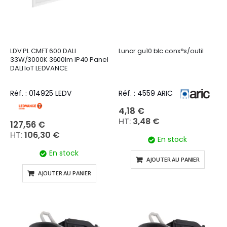
LDV PL CMFT 600 DALI
Lunar gu10 blc conx°s/outil
33W/3000K 3600lm IP40 Panel
DALI IoT LEDVANCE
Réf. : 014925 LEDV
Réf. : 4559 ARIC
4,18 €
3,48 €
127,56 €
106,30 €
En stock
En stock
AJOUTER AU PANIER
AJOUTER AU PANIER