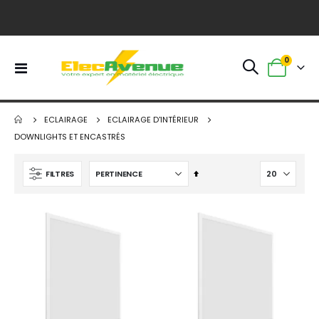
article
0
Basculer
Panier
la
navigation
ECLAIRAGE
ECLAIRAGE D'INTÉRIEUR
DOWNLIGHTS ET ENCASTRÉS
Par
FILTRES
ordre
décroissant