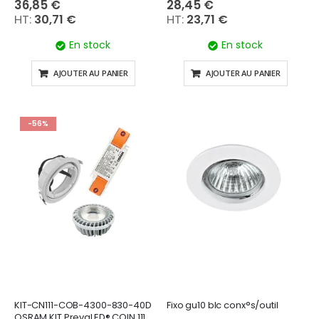
36,85 €
28,45 €
30,71 €
23,71 €
En stock
En stock
AJOUTER AU PANIER
AJOUTER AU PANIER
-56%
KIT-CN111-COB-4300-830-40D
Fixo gu10 blc conx°s/outil
OSRAM KIT PrevaLED® COIN 111