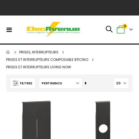
article
0
Basculer
Panier
la
navigation
PRISES, INTERRUPTEURS
PRISES ET INTERRUPTEURS COMPOSABLE BTICINO
PRISES ET INTERRUPTEURS LIVING NOW
Par
FILTRES
ordre
décroissant