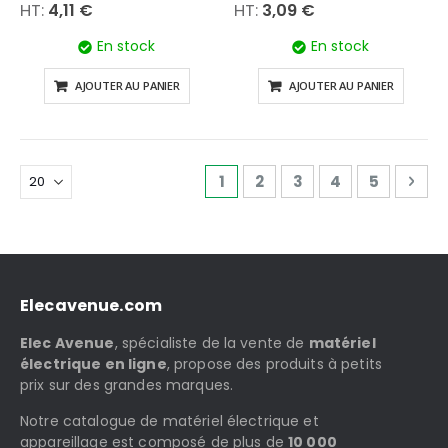
4,11 €
3,09 €
En stock
En stock
AJOUTER AU PANIER
AJOUTER AU PANIER
Page
Vous lisez actuellement la 
Page
Page
Page
Page
Pag
Sui
1
2
3
4
5
Elecavenue.com
Elec Avenue
, spécialiste de la vente de
matériel
électrique en ligne
, propose des produits à petits
prix sur des grandes marques.
Notre catalogue de matériel électrique et
appareillage est composé de plus de
10 000