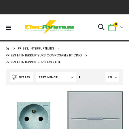
article
0
Basculer
Panier
la
navigation
PRISES, INTERRUPTEURS
PRISES ET INTERRUPTEURS COMPOSABLE BTICINO
PRISES ET INTERRUPTEURS AXOLUTE
Par
FILTRES
ordre
décroissant