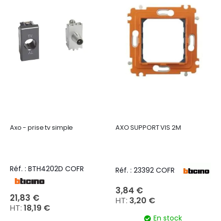
Axo - prise tv simple
AXO SUPPORT VIS 2M
Réf. : BTH4202D COFR
Réf. : 23392 COFR
3,84 €
21,83 €
3,20 €
18,19 €
En stock