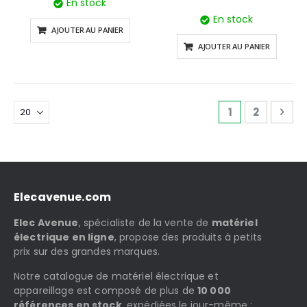
En stock
En stock
AJOUTER AU PANIER
AJOUTER AU PANIER
Page
Vous lisez ac
Page
Pag
Sui
1
2
Elecavenue.com
Elec Avenue
, spécialiste de la vente de
matériel
électrique en ligne
, propose des produits à petits
prix sur des grandes marques.
Notre catalogue de matériel électrique et
appareillage est composé de plus de
10 000
références en stock
, expédiées le jour-même :