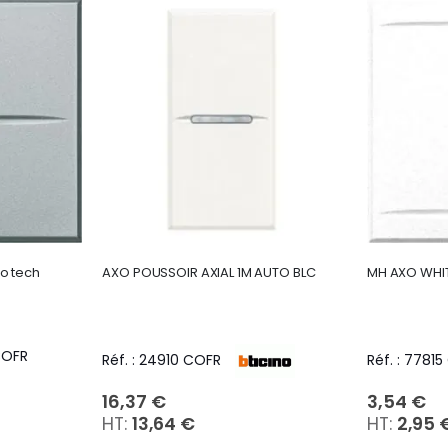
décroissant
to tech
AXO POUSSOIR AXIAL 1M AUTO BLC
MH AXO WHIT
COFR
Réf. : 24910 COFR
Réf. : 7781
16,37 €
3,54 €
13,64 €
2,95 