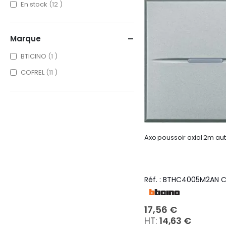
items
En stock
12
Marque
item
BTICINO
1
items
COFREL
11
Axo poussoir axial 2m au
Réf. : BTHC4005M2AN 
17,56 €
14,63 €