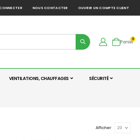
 CONNECTER
NOUS CONTACTER
OUVRIR UN COMPTE CLIENT
art
0
Panier
VENTILATIONS, CHAUFFAGES
SÉCURITÉ
Afficher