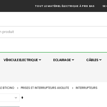
TOUT LE MATÉRIEL ÉLECTRIQUE À PRIX BAS
SE
VÉHICULE ELECTRIQUE
ECLAIRAGE
CÂBLES
E BTICINO
PRISES ET INTERRUPTEURS AXOLUTE
INTERRUPTEURS
Par
ordre