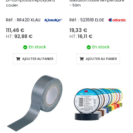
bi-composant époxyde à
utilisation haute température
couler.
- 50m
Réf. : RR420 KLAU
Réf. : 523518 ELGE
111,46 €
19,33 €
92,88 €
16,11 €
En stock
En stock
AJOUTER AU PANIER
AJOUTER AU PANIER