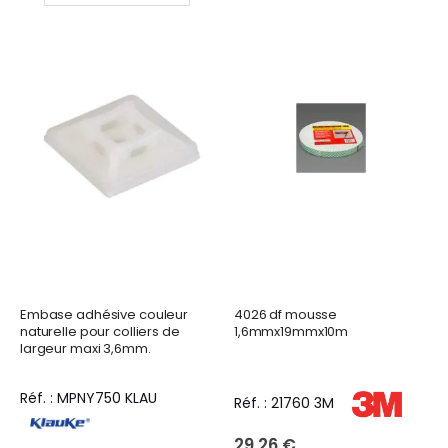
Embase adhésive couleur
4026 df mousse
naturelle pour colliers de
1,6mmx19mmx10m
largeur maxi 3,6mm.
Réf. : MPNY750 KLAU
Réf. : 21760 3M
29,26 €