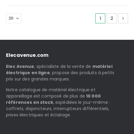
Page
Vous lisez ac
Page
Pag
Sui
1
2
Elecavenue.com
Elec Avenue
, spécialiste de la vente de
matériel
électrique en ligne
, propose des produits à petits
prix sur des grandes marques.
Notre catalogue de matériel électrique et
appareillage est composé de plus de
10 000
références en stock
, expédiées le jour-même :
coffrets, disjoncteurs, interrupteurs différentiels,
prises électriques et éclairage.