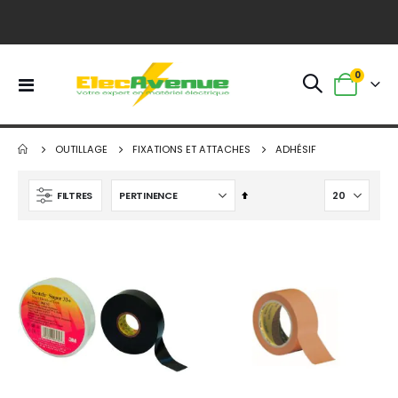
article
0
Basculer
Panier
la
navigation
OUTILLAGE
FIXATIONS ET ATTACHES
ADHÉSIF
Par
FILTRES
ordre
décroissant