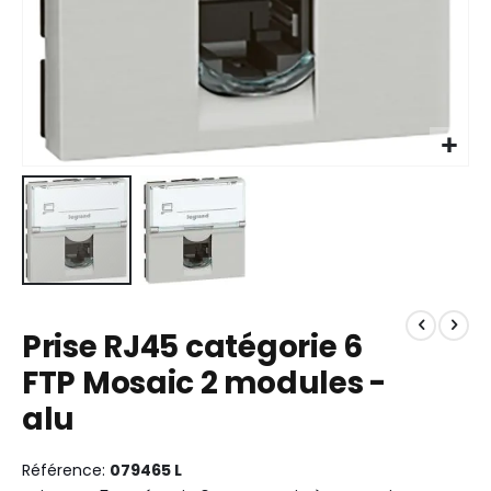
Skip
to
Prise RJ45 catégorie 6
the
beginning
FTP Mosaic 2 modules -
of
alu
the
images
gallery
Référence
079465 L