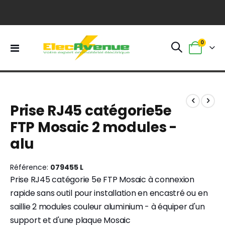
0
Basculer
Panier
la
navigation
Skip
Skip
to
to
Prise RJ45 catégorie5e
the
the
end
beginning
FTP Mosaic 2 modules -
of
of
alu
the
the
images
images
gallery
gallery
Référence
079455 L
Prise RJ45 catégorie 5e FTP Mosaic à connexion
rapide sans outil pour installation en encastré ou en
saillie 2 modules couleur aluminium - à équiper d'un
support et d'une plaque Mosaic