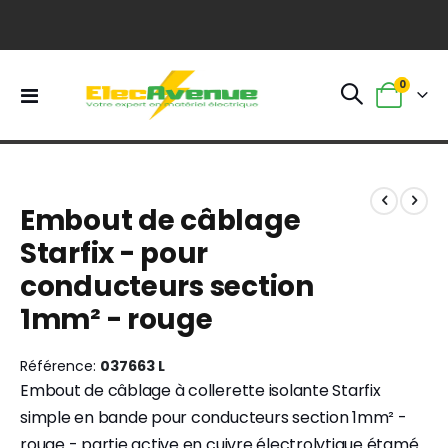
0
Basculer
Panier
la
navigation
Skip
Skip
to
to
Embout de câblage
the
the
end
beginning
Starfix - pour
of
of
conducteurs section
the
the
images
images
1mm² - rouge
gallery
gallery
Référence
037663 L
Embout de câblage à collerette isolante Starfix
simple en bande pour conducteurs section 1mm² -
rouge - partie active en cuivre électrolytique étamé