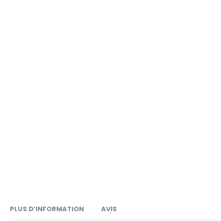
of
of
the
the
images
images
gallery
gallery
PLUS D’INFORMATION
AVIS