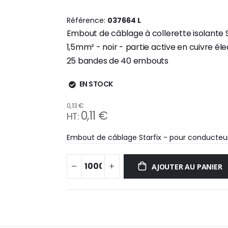
Référence
037664 L
Embout de câblage à collerette isolante 
1,5mm² - noir - partie active en cuivre é
25 bandes de 40 embouts
EN STOCK
0,13 €
0,11 €
Embout de câblage Starfix - pour conducteurs
AJOUTER AU PANIER