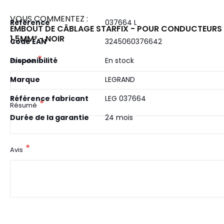
VOUS COMMENTEZ :
Plus
Référence
037664 L
EMBOUT DE CÂBLAGE STARFIX - POUR CONDUCTEURS
d’information
1,5MM² - NOIR
Code EAN
3245060376642
Disponibilité
En stock
Pseudo
Marque
LEGRAND
Référence fabricant
LEG 037664
Résumé
Durée de la garantie
24 mois
Avis