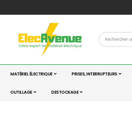
MATÉRIEL ÉLECTRIQUE
PRISES, INTERRUPTEURS
OUTILLAGE
DESTOCKAGE
Skip
Skip
to
to
the
the
end
beginning