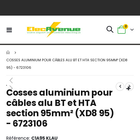
0
Basculer
Panier
la
navigation
COSSES ALUMINIUM POUR CÂBLES ALU BT ET HTA SECTION 95MM² (XD8
95) - 6723106
Skip
Skip
to
to
Cosses aluminium pour
the
the
end
beginning
câbles alu BT et HTA
of
of
section 95mm² (XD8 95)
the
the
images
images
- 6723106
gallery
gallery
Référence
C1A95 KLAU