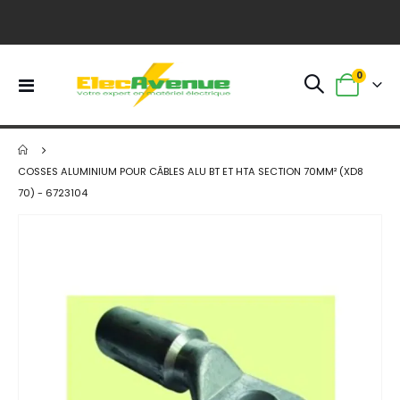
article
0
Basculer
Panier
la
navigation
COSSES ALUMINIUM POUR CÂBLES ALU BT ET HTA SECTION 70MM² (XD8
70) - 6723104
Skip
to
the
end
of
the
images
gallery