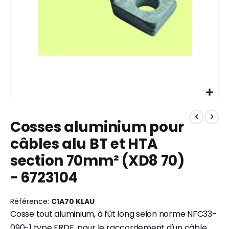
Skip
to
Cosses aluminium pour
the
beginning
câbles alu BT et HTA
of
section 70mm² (XD8 70)
the
images
- 6723104
gallery
Référence
C1A70 KLAU
Cosse tout aluminium, à fût long selon norme NFC33-
090-1 type ERDF, pour le raccordement d'un câble