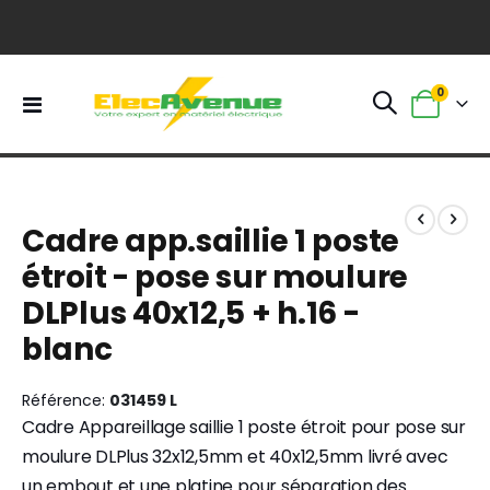
0
Basculer
Panier
la
navigation
Skip
Skip
to
to
Cadre app.saillie 1 poste
the
the
end
beginning
étroit - pose sur moulure
of
of
DLPlus 40x12,5 + h.16 -
the
the
images
images
blanc
gallery
gallery
Référence
031459 L
Cadre Appareillage saillie 1 poste étroit pour pose sur
moulure DLPlus 32x12,5mm et 40x12,5mm livré avec
un embout et une platine pour séparation des