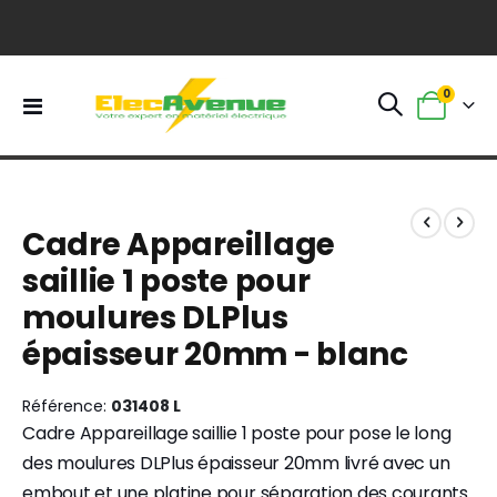
0
Basculer
Panier
la
navigation
Skip
Skip
to
to
Cadre Appareillage
the
the
end
beginning
saillie 1 poste pour
of
of
moulures DLPlus
the
the
images
images
épaisseur 20mm - blanc
gallery
gallery
Référence
031408 L
Cadre Appareillage saillie 1 poste pour pose le long
des moulures DLPlus épaisseur 20mm livré avec un
embout et une platine pour séparation des courants