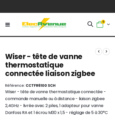
0
Basculer
Panier
la
navigation
Skip
Skip
to
to
Wiser - tête de vanne
the
the
end
beginning
thermostatique
of
of
connectée liaison zigbee
the
the
images
images
gallery
gallery
Référence
CCTFR6100 SCH
Wiser - tête de vanne thermostatique connectée -
commande manuelle ou à distance - liaison zigbee
2,4GHz - livrée avec 2 piles, 1 adapteur pour vanne
Danfoss RA et 1 écrou M30 x 1,5 - réglage de 5 à 30°C