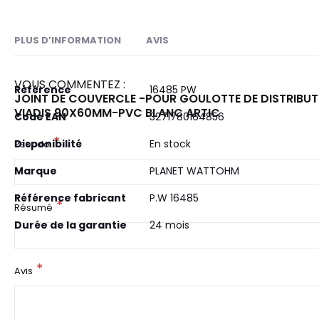
PLUS D’INFORMATION
AVIS
VOUS COMMENTEZ :
Plus
Référence
16485 PW
JOINT DE COUVERCLE -POUR GOULOTTE DE DISTRIBUT
d’information
VIADIS 90X60MM-PVC BLANC ARTIC
Code EAN
3271780164856
Disponibilité
En stock
Pseudo
Marque
PLANET WATTOHM
Référence fabricant
P.W 16485
Résumé
Durée de la garantie
24 mois
Avis