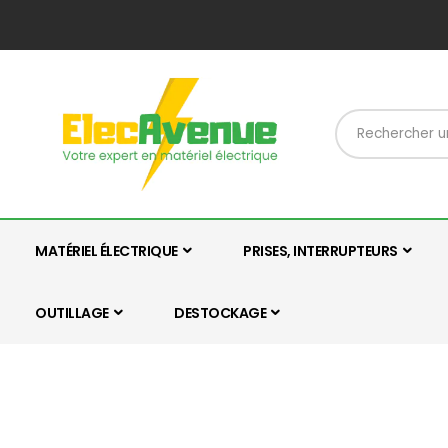
MATÉRIEL ÉLECTRIQUE
PRISES, INTERRUPTEURS
OUTILLAGE
DESTOCKAGE
Skip
Skip
to
to
the
the
end
beginning