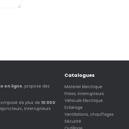
Catalogues
ue en ligne
, propose des
Matériel électrique
Prises, interrupteurs
Véhicule Electrique
t composé de plus de
10 000
Eclairage
isjoncteurs, interrupteurs
Ventilations, chauffages
Sécurité
Outillage