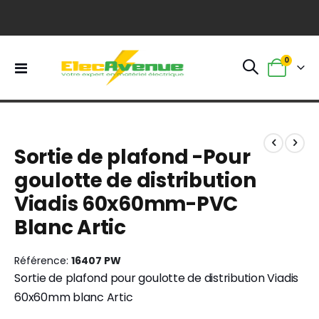
0
Basculer
Panier
la
navigation
Skip
Skip
to
to
Sortie de plafond -Pour
the
the
end
beginning
goulotte de distribution
of
of
Viadis 60x60mm-PVC
the
the
images
images
Blanc Artic
gallery
gallery
Référence
16407 PW
Sortie de plafond pour goulotte de distribution Viadis
60x60mm blanc Artic