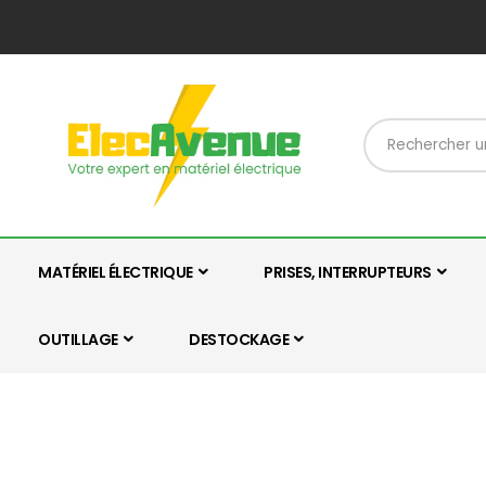
MATÉRIEL ÉLECTRIQUE
PRISES, INTERRUPTEURS
OUTILLAGE
DESTOCKAGE
Skip
Skip
to
to
the
the
end
beginning