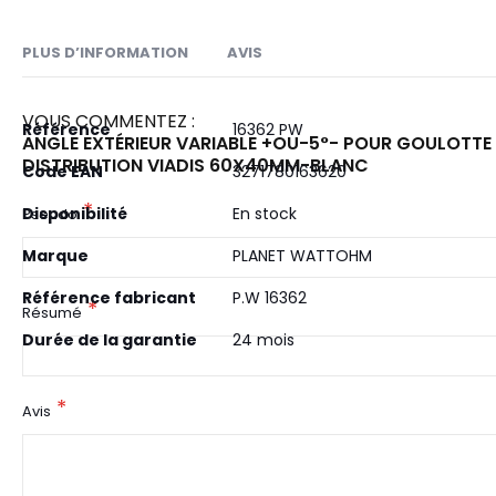
PLUS D’INFORMATION
AVIS
VOUS COMMENTEZ :
Plus
Référence
16362 PW
ANGLE EXTÉRIEUR VARIABLE +OU-5°- POUR GOULOTTE
d’information
DISTRIBUTION VIADIS 60X40MM-BLANC
Code EAN
3271780163620
Disponibilité
En stock
Pseudo
Marque
PLANET WATTOHM
Référence fabricant
P.W 16362
Résumé
Durée de la garantie
24 mois
Avis