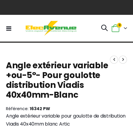
0
Basculer
Panier
la
navigation
Skip
Skip
to
to
Angle extérieur variable
the
the
end
beginning
+ou-5°- Pour goulotte
of
of
distribution Viadis
the
the
images
images
40x40mm-Blanc
gallery
gallery
Référence
16342 PW
Angle extérieur variable pour goulotte de distribution
Viadis 40x40mm blanc Artic