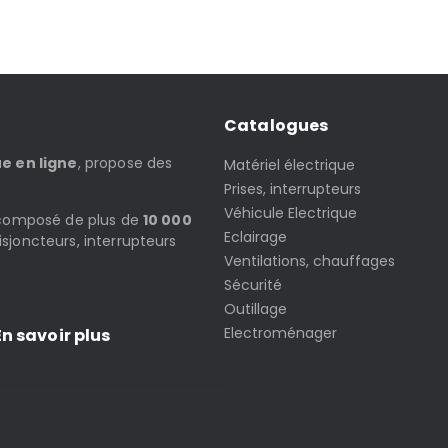
Catalogues
ue en ligne
, propose des
Matériel électrique
Prises, interrupteurs
Véhicule Electrique
t composé de plus de
10 000
Eclairage
isjoncteurs, interrupteurs
Ventilations, chauffages
Sécurité
Outillage
Electroménager
n savoir plus