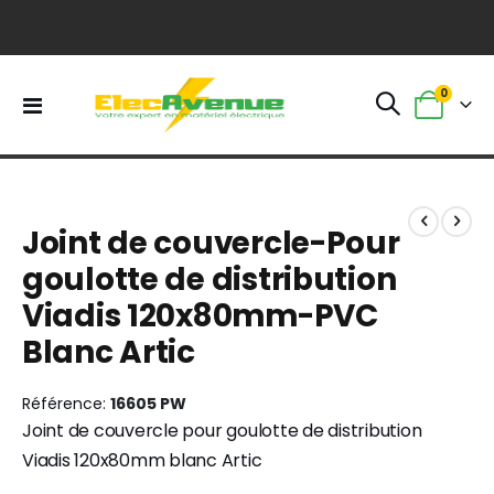
0
Basculer
Panier
la
navigation
Skip
Skip
to
to
Joint de couvercle-Pour
the
the
end
beginning
goulotte de distribution
of
of
Viadis 120x80mm-PVC
the
the
images
images
Blanc Artic
gallery
gallery
Référence
16605 PW
Joint de couvercle pour goulotte de distribution
Viadis 120x80mm blanc Artic