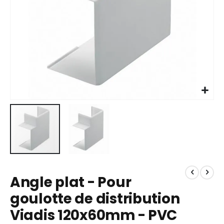
Skip
to
Angle plat - Pour
the
beginning
goulotte de distribution
of
Viadis 120x60mm - PVC
the
images