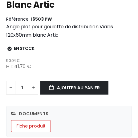
Blanc Artic
gallery
Référence
16503 PW
Angle plat pour goulotte de distribution Viadis
120x60mm blanc Artic
EN STOCK
50,04 €
41,70 €
AJOUTER AU PANIER
DOCUMENTS
Fiche produit