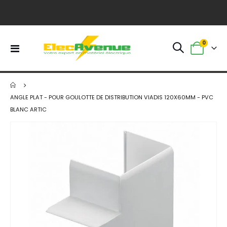
article
0
Basculer
Panier
la
navigation
ANGLE PLAT - POUR GOULOTTE DE DISTRIBUTION VIADIS 120X60MM - PVC
BLANC ARTIC
Skip
to
the
end
of
the
images
gallery