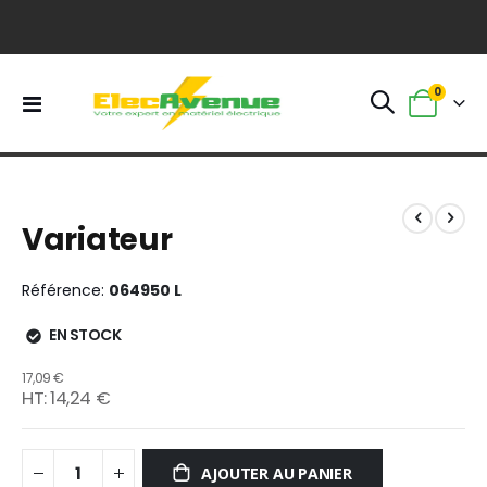
0
Basculer
Panier
la
navigation
Skip
Skip
to
to
Variateur
the
the
end
beginning
of
of
Référence
064950 L
the
the
images
images
EN STOCK
gallery
gallery
17,09 €
14,24 €
AJOUTER AU PANIER