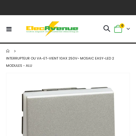
article
0
Basculer
Panier
la
navigation
INTERRUPTEUR OU VA-ET-VIENT 10AX 250V~ MOSAIC EASY-LED 2
MODULES - ALU
Skip
to
the
end
of
the
images
gallery