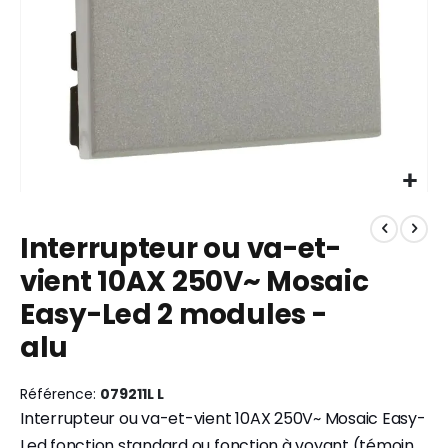
Skip
to
Interrupteur ou va-et-
the
beginning
vient 10AX 250V~ Mosaic
of
Easy-Led 2 modules -
the
images
alu
gallery
Référence
079211L L
Interrupteur ou va-et-vient 10AX 250V~ Mosaic Easy-
Led fonction standard ou fonction à voyant (témoin