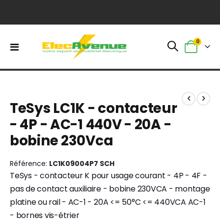
0
Basculer
Panier
la
navigation
Skip
Skip
to
to
TeSys LC1K - contacteur
the
the
end
beginning
- 4P - AC-1 440V - 20A -
of
of
bobine 230Vca
the
the
images
images
gallery
gallery
Référence
LC1K09004P7 SCH
TeSys - contacteur K pour usage courant - 4P - 4F -
pas de contact auxiliaire - bobine 230VCA - montage
platine ou rail - AC-1 - 20A <= 50°C <= 440VCA AC-1
- bornes vis-étrier