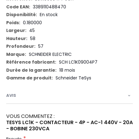
d’information
3389110488470
En stock
0.180000
45
58
57
SCHNEIDER ELECTRIC
SCH LC1K09004P7
18 mois
Schneider TeSys
AVIS
VOUS COMMENTEZ :
TESYS LC1K - CONTACTEUR - 4P - AC-1 440V - 20A
- BOBINE 230VCA
Pseudo