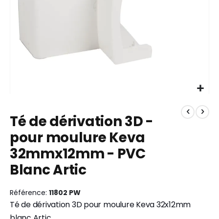
Skip
to
Té de dérivation 3D -
the
beginning
pour moulure Keva
of
32mmx12mm - PVC
the
images
Blanc Artic
gallery
Référence
11802 PW
Té de dérivation 3D pour moulure Keva 32x12mm
blanc Artic