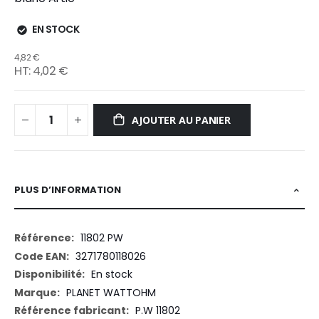
EN STOCK
4,82 €
4,02 €
AJOUTER AU PANIER
PLUS D’INFORMATION
Plus
11802 PW
d’information
3271780118026
En stock
PLANET WATTOHM
P.W 11802