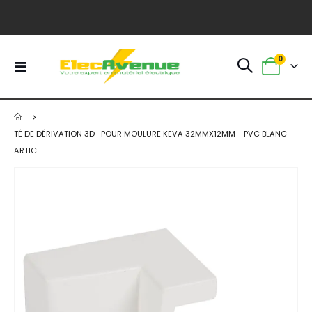
article
0
Basculer
Panier
la
navigation
TÉ DE DÉRIVATION 3D -POUR MOULURE KEVA 32MMX12MM - PVC BLANC
ARTIC
Skip
to
the
end
of
the
images
gallery