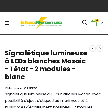
0
Basculer
Panier
la
navigation
Skip
Skip
to
to
Signalétique lumineuse
the
the
end
beginning
à LEDs blanches Mosaic
of
of
- 1 état - 2 modules -
the
the
images
images
blanc
gallery
gallery
Référence
078520 L
Signalétique lumineuse à LEDs blanches Mosaic avec
possibilité d'ajout d'étiquettes imprimées et 2
puissances d'éclairement possibles - 2 modules