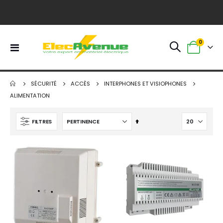
0
Basculer
Panier
la
navigation
SÉCURITÉ
ACCÈS
INTERPHONES ET VISIOPHONES
ALIMENTATION
Par
FILTRES
ordre
décroissant