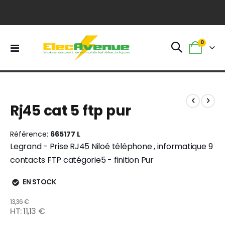
0
Basculer
Panier
la
navigation
Skip
Skip
to
to
Rj45 cat 5 ftp pur
the
the
end
beginning
of
of
Référence
665177 L
the
the
Legrand - Prise RJ45 Niloé téléphone , informatique 9
images
images
contacts FTP catégorie5 - finition Pur
gallery
gallery
EN STOCK
13,36 €
11,13 €