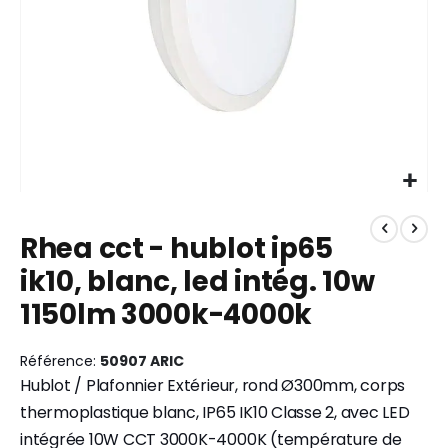
Skip
to
Rhea cct - hublot ip65
the
beginning
ik10, blanc, led intég. 10w
of
1150lm 3000k-4000k
the
images
gallery
Référence
50907 ARIC
Hublot / Plafonnier Extérieur, rond Ø300mm, corps
thermoplastique blanc, IP65 IK10 Classe 2, avec LED
intégrée 10W CCT 3000K-4000K (température de