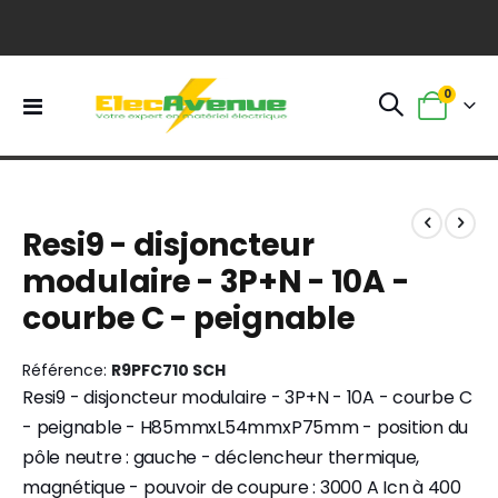
0
Basculer
Panier
la
navigation
Skip
Skip
to
to
Resi9 - disjoncteur
the
the
end
beginning
modulaire - 3P+N - 10A -
of
of
courbe C - peignable
the
the
images
images
gallery
gallery
Référence
R9PFC710 SCH
Resi9 - disjoncteur modulaire - 3P+N - 10A - courbe C
- peignable - H85mmxL54mmxP75mm - position du
pôle neutre : gauche - déclencheur thermique,
magnétique - pouvoir de coupure : 3000 A Icn à 400