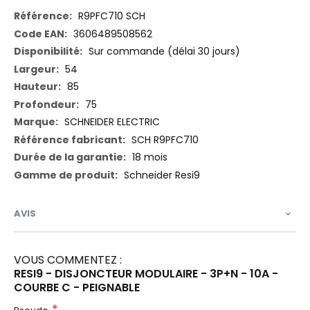
Plus
R9PFC710 SCH
d’information
3606489508562
Sur commande (délai 30 jours)
54
85
75
SCHNEIDER ELECTRIC
SCH R9PFC710
18 mois
Schneider Resi9
AVIS
VOUS COMMENTEZ :
RESI9 - DISJONCTEUR MODULAIRE - 3P+N - 10A -
COURBE C - PEIGNABLE