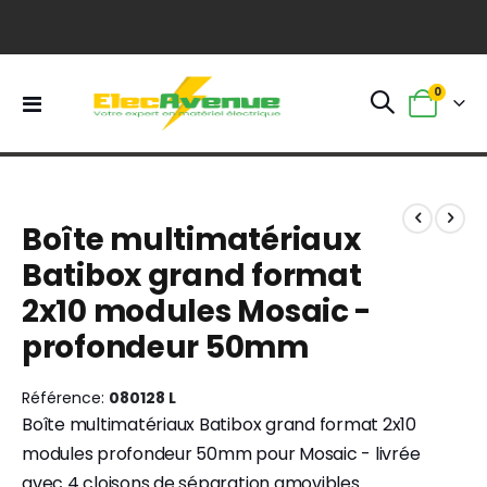
0
Basculer
Panier
la
navigation
Skip
Skip
to
to
Boîte multimatériaux
the
the
end
beginning
Batibox grand format
of
of
2x10 modules Mosaic -
the
the
images
images
profondeur 50mm
gallery
gallery
Référence
080128 L
Boîte multimatériaux Batibox grand format 2x10
modules profondeur 50mm pour Mosaic - livrée
avec 4 cloisons de séparation amovibles