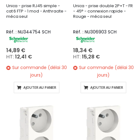
Unica - prise RJ45 simple -
Unica - prise double 2P+T - FR
cat 6 FTP - 1 mod - Anthracite -
- 45° - connexion rapide -
méca seul
Rouge - méca seul
Réf. : NU344754 SCH
Réf. : NU306903 SCH
14,89 €
18,34 €
12,41 €
15,28 €
Sur commande (délai 30
Sur commande (délai 30
jours)
jours)
AJOUTER AU PANIER
AJOUTER AU PANIER