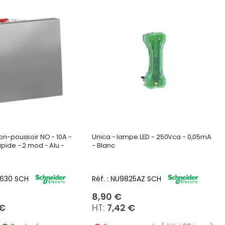
on-poussoir NO - 10A -
Unica - lampe LED - 250Vca - 0,05mA
pide - 2 mod - Alu -
- Blanc
0630 SCH
Réf. : NU9825AZ SCH
8,90 €
 €
7,42 €