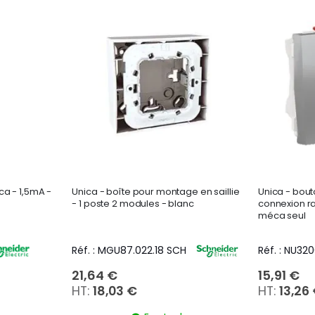
décroissant
ca - 1,5mA -
Unica - boîte pour montage en saillie
Unica - bout
- 1 poste 2 modules - blanc
connexion ra
méca seul
Réf. : MGU87.022.18 SCH
Réf. : NU32
15,91 €
21,64 €
13,26
18,03 €