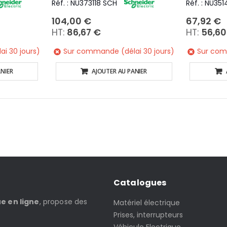
Réf. : NU373118 SCH
Réf. : NU35
104,00 €
67,92 €
86,67 €
56,60
i 30 jours)
Sur commande (délai 30 jours)
Sur com
NIER
AJOUTER AU PANIER
Catalogues
ue en ligne
, propose des
Matériel électrique
Prises, interrupteurs