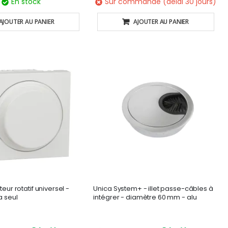
En stock
Sur commande (délai 30 jours)
AJOUTER AU PANIER
AJOUTER AU PANIER
teur rotatif universel -
Unica System+ - illet passe-câbles à
a seul
intégrer - diamètre 60 mm - alu