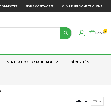
 CONNECTER
NOUS CONTACTER
OUVRIR UN COMPTE CLIENT
art
0
Panier
VENTILATIONS, CHAUFFAGES
SÉCURITÉ
A
Afficher