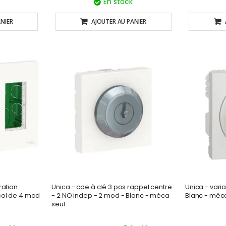
En stock
NIER
AJOUTER AU PANIER
ration
Unica - cde à clé 3 pos rappel centre
Unica - varia
col de 4 mod
- 2 NO indep - 2 mod - Blanc - méca
Blanc - méc
seul