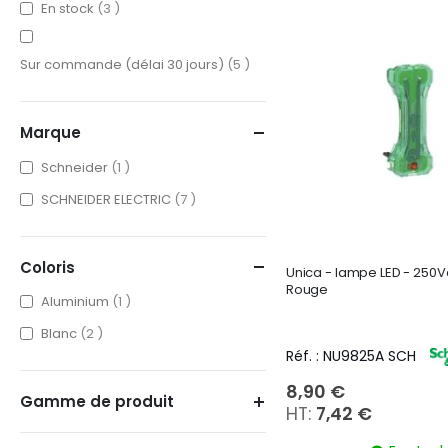
items
En stock
3
items
Sur commande (délai 30 jours)
5
Marque
item
Schneider
1
items
SCHNEIDER ELECTRIC
7
Coloris
Unica - lampe LED - 250V
Rouge
item
Aluminium
1
items
Blanc
2
Réf. : NU9825A SCH
8,90 €
Gamme de produit
7,42 €