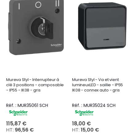
Mureva Styl - Interrupteur à
Mureva Styl - Va et vient
clé 3 positions - composable
lumineuxLED - saillie - IP55
- IP55 - IK08 - gris
IK08 - connex auto - gris
Réf. : MUR35061 SCH
Réf. : MUR35024 SCH
115,87 €
18,00 €
96,56 €
15,00 €