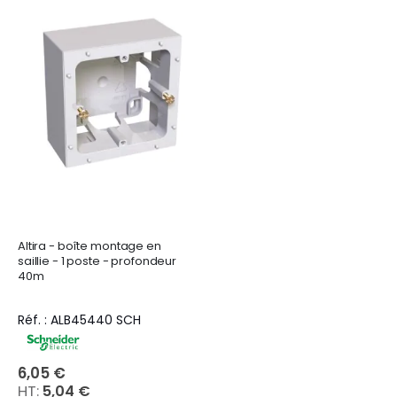
Altira - boîte montage en
saillie - 1 poste - profondeur
40m
Réf. : ALB45440 SCH
6,05 €
5,04 €