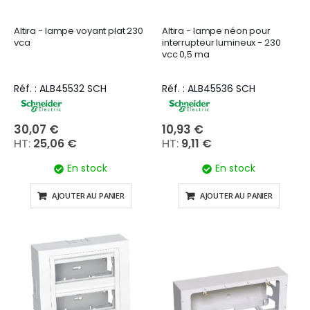
Altira - lampe voyant plat 230
Altira - lampe néon pour
vca
interrupteur lumineux - 230
vcc 0,5 ma
Réf. : ALB45532 SCH
Réf. : ALB45536 SCH
30,07 €
10,93 €
25,06 €
9,11 €
En stock
En stock
AJOUTER AU PANIER
AJOUTER AU PANIER