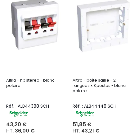
Altira - hp stereo - blanc
Altira - boîte saillie - 2
polaire
rangées x 3 postes - blanc
polaire
Réf. : ALB44388 SCH
Réf. : ALB44448 SCH
43,20 €
51,85 €
36,00 €
43,21 €