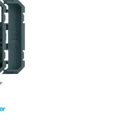
décroissant
TP