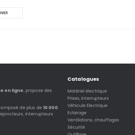
NIER
Catalogues
ue en ligne
, propose des
Matériel électrique
Prises, interrupteurs
Véhicule Electrique
t composé de plus de
10 000
Eclairage
isjoncteurs, interrupteurs
Ventilations, chauffages
Sécurité
Outillage