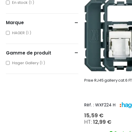
item
En stock
1
Marque
item
HAGER
1
Gamme de produit
item
Hager Gallery
1
Prise RJ45 gallery cat.6 F
Réf. : WXF224 H
15,59 €
12,99 €