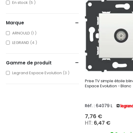
items
En stock
5
Marque
item
ARNOULD
1
items
LEGRAND
4
Gamme de produit
items
Legrand Espace Evolution
3
Prise TV simple étoile bli
Espace Evolution - Blanc
Réf. : 64079 L
7,76 €
6,47 €