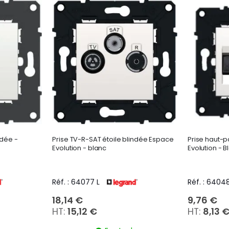
décroissant
ndée -
Prise TV-R-SAT étoile blindée Espace
Prise haut-p
Evolution - blanc
Evolution - B
Réf. : 64077 L
Réf. : 64048
18,14 €
9,76 €
15,12 €
8,13 