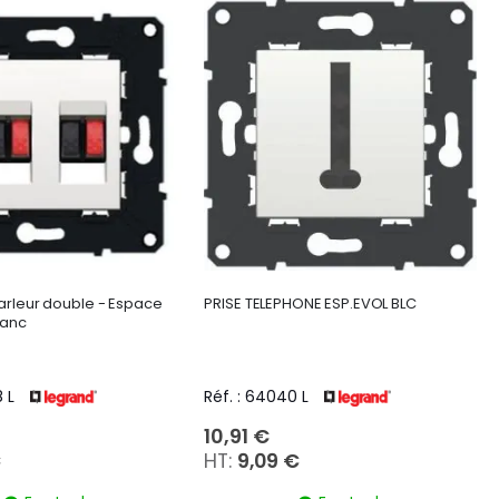
arleur double - Espace
PRISE TELEPHONE ESP.EVOL BLC
lanc
 L
Réf. : 64040 L
10,91 €
€
9,09 €