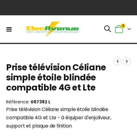
0
Basculer
Panier
la
navigation
Skip
Skip
to
to
Prise télévision Céliane
the
the
end
beginning
simple étoile blindée
of
of
compatible 4G et Lte
the
the
images
images
gallery
gallery
Référence
067382 L
Prise télévision Céliane simple étoile blindée
compatible 4G et Lte - à équiper d'enjoliveur,
support et plaque de finition