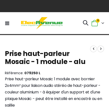
0
Basculer
Panier
la
navigation
Skip
Skip
to
to
Prise haut-parleur
the
the
end
beginning
Mosaic - 1 module - alu
of
of
the
the
images
images
Référence
079250 L
gallery
gallery
Prise haut-parleur Mosaic 1 module avec bornier
2x4mm² pour liaison audio stéréo de haut-parleur -
couleur aluminium - à équiper d'un support et d'une
plaque Mosaic - peut être installé en encastré ou en
saillie