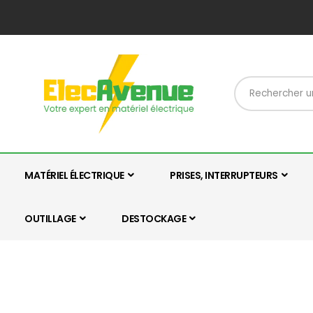
MATÉRIEL ÉLECTRIQUE
PRISES, INTERRUPTEURS
OUTILLAGE
DESTOCKAGE
Skip
Skip
to
to
the
the
end
beginning