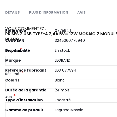
DÉTAILS
PLUS D’INFORMATION
AVIS
VOUS COMMENTEZ :
Plus
Référence
Chargeur 2 USB Type-A Mosaic 230V / 12W pe
077594 L
PRISES 2 USB TYPE-A 2,4A 5V= 12W MOSAIC 2 MODULE
d’information
Mosaic
BLANC
Code EAN
3245060775940
2 modules - Blanc RAL9003 finition brillante
Disponibilité
En stock
Pseudo
Les 2 sorties USB en 1 poste libèrent un puit
dédiée à la charge
Marque
LEGRAND
Consommation en veille inférieure à 0,07W 
Référence fabricant
LEG 077594
Résumé
Conforme à la directive CEE sur l'harmonisa
Coloris
Blanc
Durée de la garantie
24 mois
Avis
Type d'installation
Encastré
Gamme de produit
Legrand Mosaic