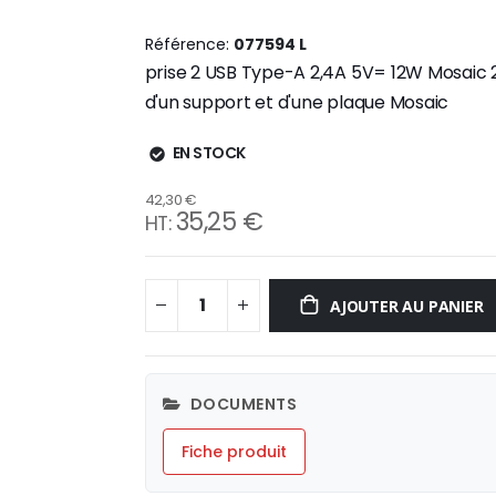
Référence
077594 L
prise 2 USB Type-A 2,4A 5V= 12W Mosaic 2 
d'un support et d'une plaque Mosaic
EN STOCK
42,30 €
35,25 €
AJOUTER AU PANIER
DOCUMENTS
Fiche produit