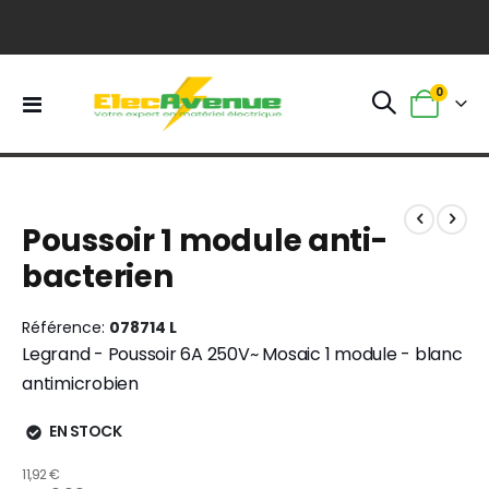
0
Basculer
Panier
la
navigation
Skip
Skip
to
to
Poussoir 1 module anti-
the
the
end
beginning
bacterien
of
of
the
the
images
images
Référence
078714 L
gallery
gallery
Legrand - Poussoir 6A 250V~ Mosaic 1 module - blanc
antimicrobien
EN STOCK
11,92 €