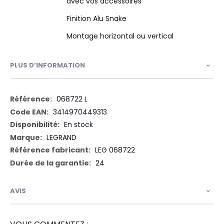
avec vos accessoires
Finition Alu Snake
Montage horizontal ou vertical
PLUS D’INFORMATION
Plus
068722 L
d’information
3414970449313
En stock
LEGRAND
LEG 068722
24
AVIS