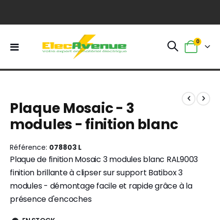
0
Basculer
Panier
la
navigation
Skip
Skip
to
to
Plaque Mosaic - 3
the
the
end
beginning
modules - finition blanc
of
of
the
the
images
images
Référence
078803 L
gallery
gallery
Plaque de finition Mosaic 3 modules blanc RAL9003
finition brillante à clipser sur support Batibox 3
modules - démontage facile et rapide grâce à la
présence d'encoches