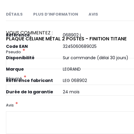
DÉTAILS
PLUS D’INFORMATION
AVIS
VOUS COMMENTEZ :
Plus
Référence
Plaque de couleur Céliane 2 postes
068902 L
PLAQUE CÉLIANE MÉTAL 2 POSTES - FINITION TITANE
d’information
Collection Métal : des alliages brillants et
Code EAN
3245060689025
Pseudo
Finition Titane
Disponibilité
Sur commande (délai 30 jours)
Montage horizontal ou vertical
Marque
LEGRAND
Résumé
Référence fabricant
LEG 068902
Durée de la garantie
24 mois
Avis