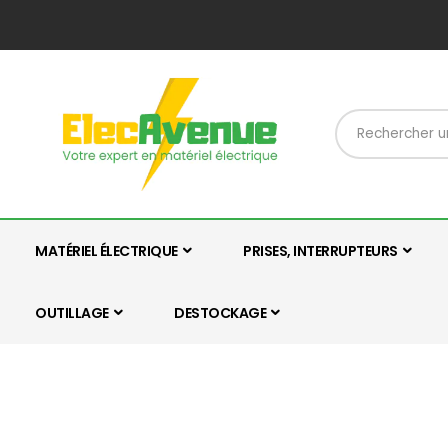
MATÉRIEL ÉLECTRIQUE
PRISES, INTERRUPTEURS
OUTILLAGE
DESTOCKAGE
Skip
Skip
to
to
the
the
end
beginning