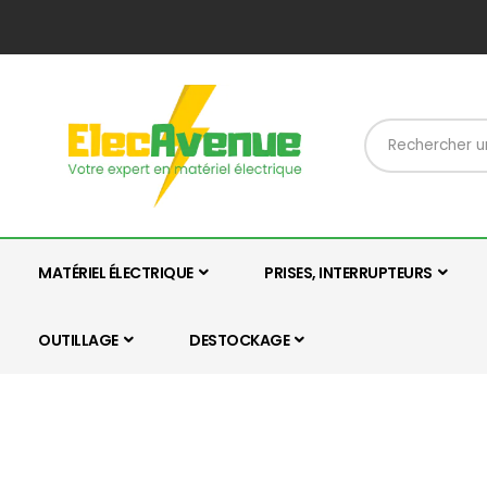
MATÉRIEL ÉLECTRIQUE
PRISES, INTERRUPTEURS
OUTILLAGE
DESTOCKAGE
Skip
Skip
to
to
the
the
end
beginning