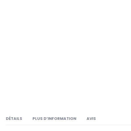
of
of
the
the
images
images
gallery
gallery
DÉTAILS
PLUS D’INFORMATION
AVIS