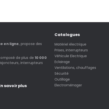
Catalogues
ue en ligne
, propose des
Matériel électrique
Prises, interrupteurs
Véhicule Electrique
t composé de plus de
10 000
Eclairage
isjoncteurs, interrupteurs
Ventilations, chauffages
Sécurité
Outillage
Electroménager
n savoir plus