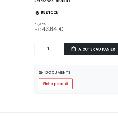
Référence
069311 L
EN STOCK
52,37 €
43,64 €
AJOUTER AU PANIER
DOCUMENTS
Fiche produit